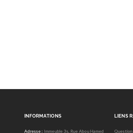
INFORMATIONS
LIENS 
Adresse :
Immeuble 3s, Rue Abou Hamed
Question