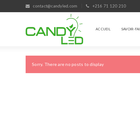
contact@candyled.com
+216 71 120 210
ACCUEIL
SAVOIR-FA
Sorry. There are no posts to display