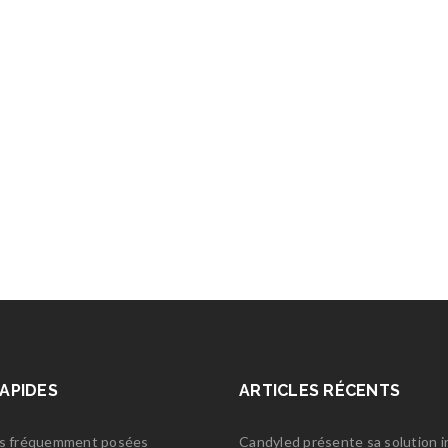
RAPIDES
ARTICLES RÉCENTS
s fréquemment posées
Candyled présente sa solution 