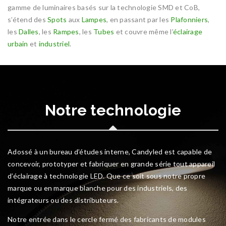
gamme de luminaires basés sur la technologie SMD et CoB,
s’étend des
Spots
aux
Lampes
, en passant par les
Plafonniers
,
les
Dalles
, les
Rampes
, les
Tubes
et couvre même l’
éclairage
urbain
et
industriel
.
Notre technologie
Adossé à un bureau d’études interne, Candyled est capable de
concevoir, prototyper et fabriquer en grande série tout appareil
d’éclairage à technologie LED. Que ce soit sous notre propre
marque ou en marque blanche pour des industriels, des
intégrateurs ou des distributeurs.
Notre entrée dans le cercle fermé des fabricants de modules