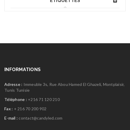
ÉTIQUETTES
INFORMATIONS
Adresse :
Immeuble 3s, Rue Abou Hamed El Ghazeli, Montplaisir,
Tunis Tunisie
Téléphone :
+216 71 120 210
Fax :
+ 216 70 200 902
E-mail :
contact@candyled.com