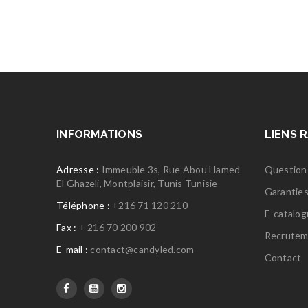
INFORMATIONS
LIENS 
Adresse :
Immeuble 3s, Rue Abou Hamed
Question
El Ghazeli, Montplaisir, Tunis Tunisie
Garantie
Téléphone :
+216 71 120 210
E-catalo
Fax :
+ 216 70 200 902
Recrutem
E-mail :
contact@candyled.com
Contact