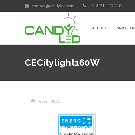
contact@candyled.com
+216 71 120 210
ACCUEIL
SAVOIR-FA
CECitylight160W
6 avril 2021