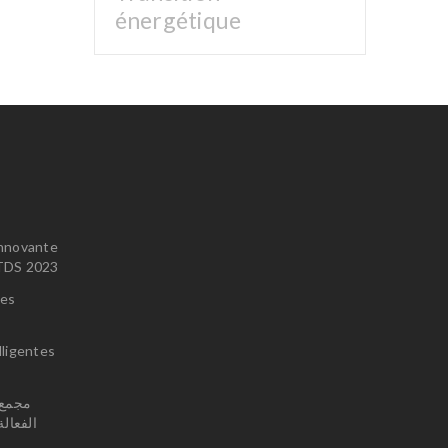
énergétique
innovante
u TDS 2023
ces
lligentes
الفعال