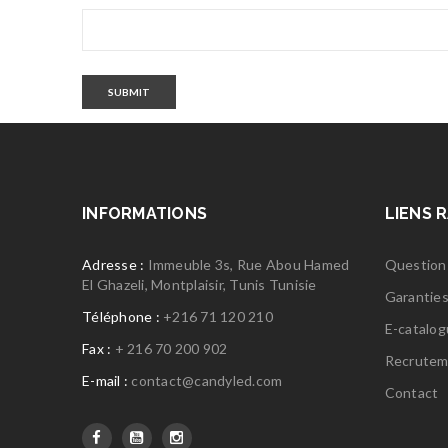
SUBMIT
INFORMATIONS
LIENS 
Adresse :
Immeuble 3s, Rue Abou Hamed
Question
El Ghazeli, Montplaisir, Tunis Tunisie
Garantie
Téléphone :
+216 71 120 210
E-catalo
Fax :
+ 216 70 200 902
Recrutem
E-mail :
contact@candyled.com
Contact