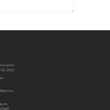
innovante
u TDS 2023
ces
lligentes
الفعال