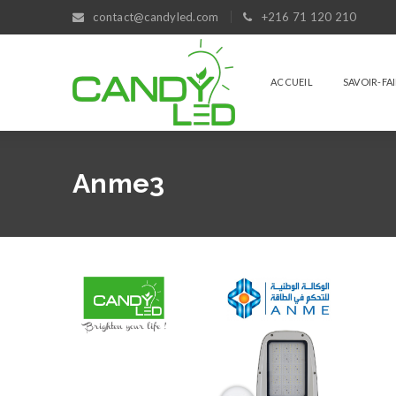
contact@candyled.com
+216 71 120 210
ACCUEIL
SAVOIR-FA
Anme3