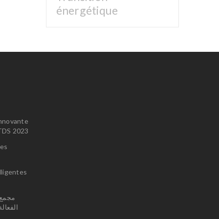
énergétique
innovante
u TDS 2023
ces
lligentes
الفعال