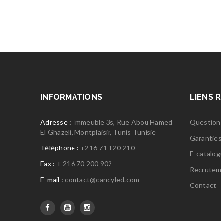
INFORMATIONS
LIENS 
Adresse :
Immeuble 3s, Rue Abou Hamed
Question
El Ghazeli, Montplaisir, Tunis Tunisie
Garantie
Téléphone :
+216 71 120 210
E-catalo
Fax :
+ 216 70 200 902
Recrutem
E-mail :
contact@candyled.com
Contact