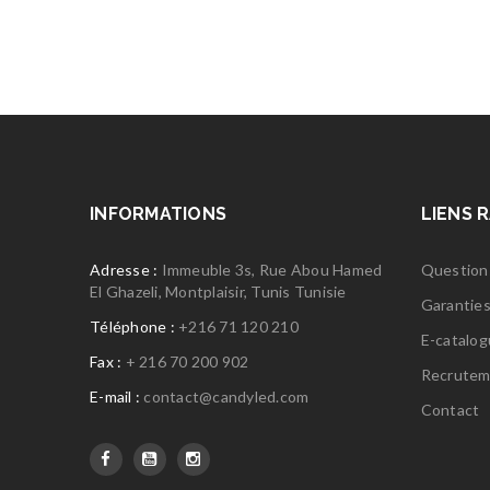
INFORMATIONS
LIENS 
Adresse :
Immeuble 3s, Rue Abou Hamed
Question
El Ghazeli, Montplaisir, Tunis Tunisie
Garantie
Téléphone :
+216 71 120 210
E-catalo
Fax :
+ 216 70 200 902
Recrutem
E-mail :
contact@candyled.com
Contact