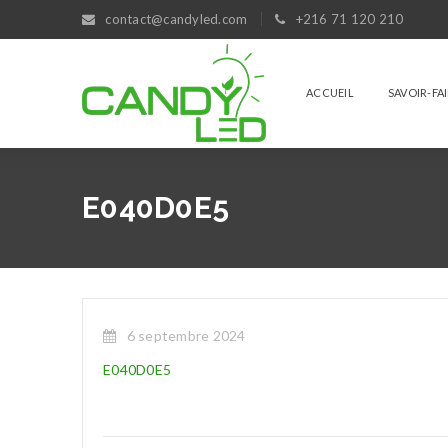
contact@candyled.com
+216 71 120 210
ACCUEIL
SAVOIR-FA
E040D0E5
6 septembre 2024
E040D0E5