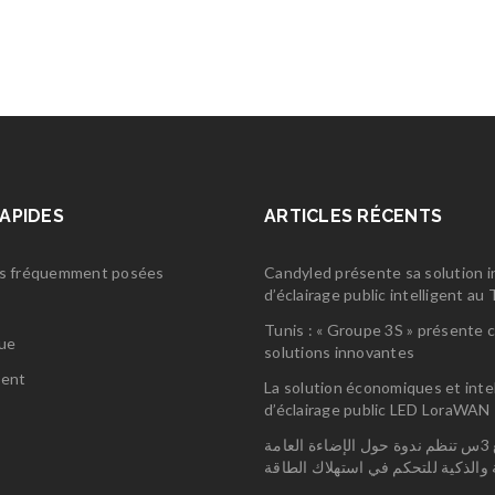
RAPIDES
ARTICLES RÉCENTS
s fréquemment posées
Candyled présente sa solution 
d’éclairage public intelligent a
s
Tunis : « Groupe 3S » présente 
gue
solutions innovantes
ent
La solution économiques et inte
d’éclairage public LED LoraWAN
مجمع 3س تنظم ندوة حول الإضاءة العامة
ة والذكية للتحكم في استهلاك الطاقة