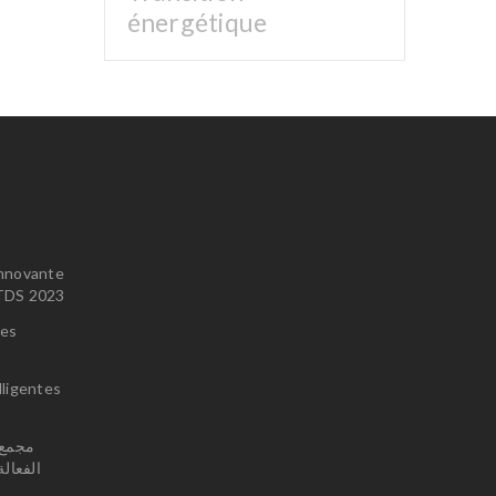
énergétique
innovante
u TDS 2023
ces
lligentes
الفعال