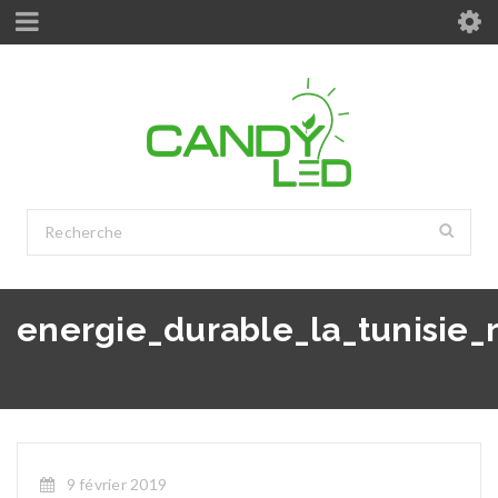
energie_durable_la_tunisie
9 février 2019