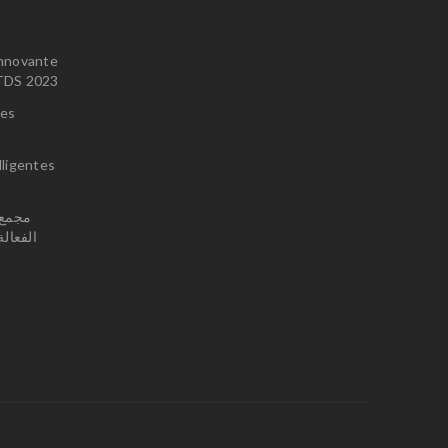
innovante
u TDS 2023
ces
lligentes
الفعال