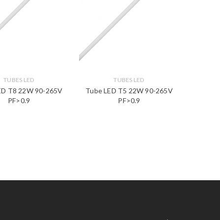
TUBES LED
TUBES LED
ED T8 22W 90-265V
Tube LED T5 22W 90-265V
PF>0.9
PF>0.9