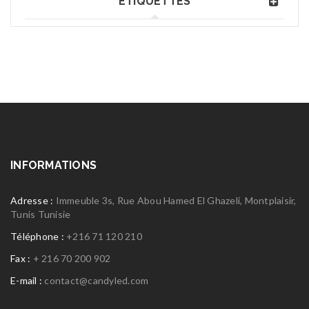
ÉTIQUETTES
INFORMATIONS
Adresse :
Immeuble 3s, Rue Abou Hamed El Ghazeli, Montplaisir,
Tunis Tunisie
Téléphone :
+216 71 120 210
Fax :
+ 216 70 200 902
E-mail :
contact@candyled.com