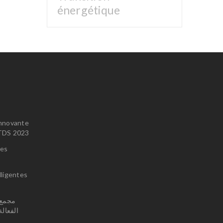
énergétique
innovante
u TDS 2023
ces
lligentes
الفعال