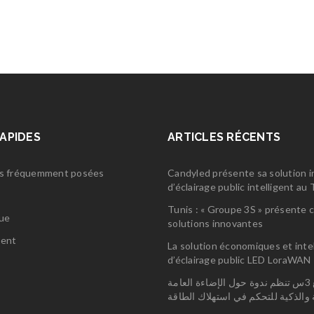
RAPIDES
ARTICLES RÉCENTS
s fréquemment posées
Candyled présente sa solution 
d’éclairage public intelligent a
s
Tunis : « Groupe 3S » présente 
gue
solutions innovantes
ent
La solution économiques et inte
d’éclairage public LED LoraWAN
مجمع 3س تنظم ندوة حول الإضاءة العامة
ة والذكية للتحكم في استهلاك الطاقة