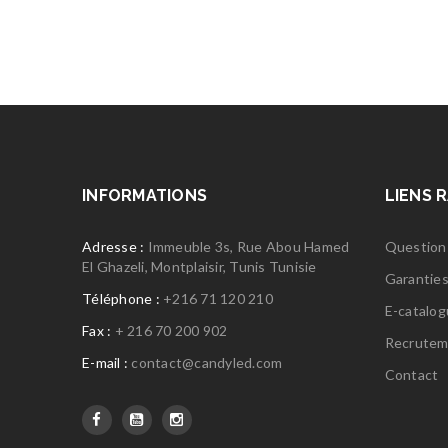
INFORMATIONS
LIENS 
Adresse :
Immeuble 3s, Rue Abou Hamed
Question
El Ghazeli, Montplaisir, Tunis Tunisie
Garantie
Téléphone :
+216 71 120 210
E-catalo
Fax :
+ 216 70 200 902
Recrutem
E-mail :
contact@candyled.com
Contact