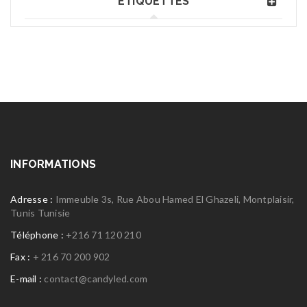
ÉTIQUETTES
INFORMATIONS
Adresse :
Immeuble 3s, Rue Abou Hamed El Ghazeli, Montplaisir,
Tunis Tunisie
Téléphone :
+216 71 120 210
Fax :
+ 216 70 200 902
E-mail :
contact@candyled.com