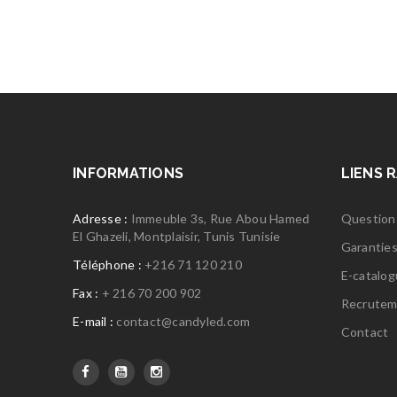
INFORMATIONS
LIENS 
Adresse :
Immeuble 3s, Rue Abou Hamed
Question
El Ghazeli, Montplaisir, Tunis Tunisie
Garantie
Téléphone :
+216 71 120 210
E-catalo
Fax :
+ 216 70 200 902
Recrutem
E-mail :
contact@candyled.com
Contact