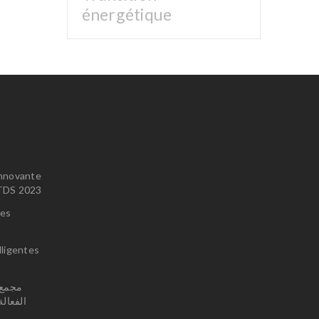
énergétique
innovante
u TDS 2023
ces
lligentes
الفعال