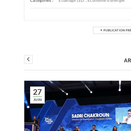
Catégories :
Eclairage LED
,
Economie d'énergie
PUBLICATION PR
AR
27
JUIN