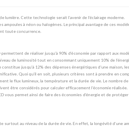
lumière. Cette technologie serait l’avenir de l’éclairage moderne.
nes ampoules à néon ou halogènes. Le principal avantage de ces modèl
ant toute concurrence.
 permettent de réaliser jusqu’à 90% d’économie par rapport aux mod
ême niveau de luminosité tout en consommant uniquement 10% de l’énerg
e constitue jusqu’à 12% des dépenses énergétiques d’une maison, le
ficative. Quoi qu’il en soit, plusieurs critères sont à prendre en com
ment le flux lumineux, la température et la durée de vie. Le nombre de
ivent être considérés pour calculer efficacement l’économie réalisée.
LED vous permet ainsi de faire des économies d’énergie et de protéger
e surtout au niveau de la durée de vie. En effet, la longévité d’une a