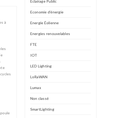
Eclairage Public
Economie d'énergie
es à
Energie Éolienne
Energies renouvelables
FTE
èles
ie
IOT
s
LED Lighting
pte
 cycles
LoRaWAN
Lumax
Non classé
SmartLighting
mpoule