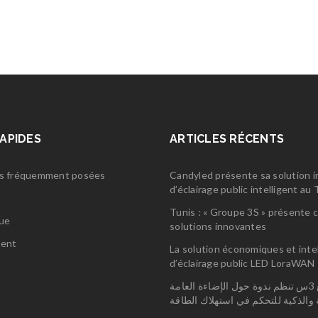
RAPIDES
ARTICLES RÉCENTS
s fréquemment posées
Candyled présente sa solution 
d’éclairage public intelligent a
s
Tunis : « Groupe 3S » présente 
gue
solutions innovantes
ent
La solution économiques et inte
d’éclairage public LED LoraWAN
مجمع 3س تنظم ندوة حول الإضاءة العامة
ة والذكية للتحكم في استهلاك الطاقة