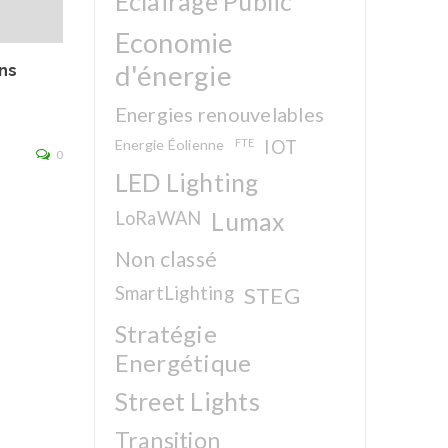
Eclairage Public
Economie
d'énergie
ns
La solution économiques et intelligentes
d’éclairage public LED LoraWAN
Energies renouvelables
Energie Éolienne
FTE
IOT
0
Lire la suite
LED Lighting
LoRaWAN
Lumax
Non classé
SmartLighting
STEG
Stratégie
Energétique
Street Lights
Transition