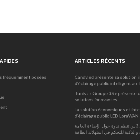
RAPIDES
ARTICLES RÉCENTS
s fréquemment posées
Candyled présente sa solution 
d’éclairage public intelligent a
s
Tunis : « Groupe 3S » présente 
gue
solutions innovantes
ent
La solution économiques et inte
d’éclairage public LED LoraWAN
مجمع 3س تنظم ندوة حول الإضاءة العامة
ة والذكية للتحكم في استهلاك الطاقة