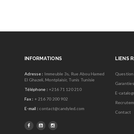
INFORMATIONS
LIENS 
Adresse :
Immeuble 3s, Rue Abou Hamed
Question
El Ghazeli, Montplaisir, Tunis Tunisie
Garantie
Téléphone :
+216 71 120 210
E-catalo
Fax :
+ 216 70 200 902
Recrutem
E-mail :
contact@candyled.com
Contact