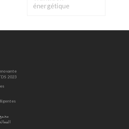
énergétique
innovante
u TDS 2023
ces
lligentes
الفعال