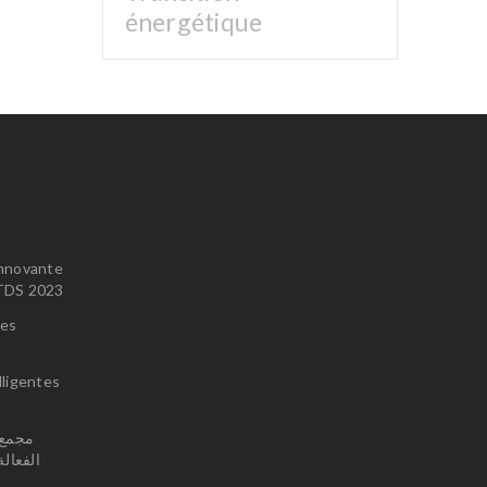
énergétique
innovante
u TDS 2023
ces
lligentes
الفعال