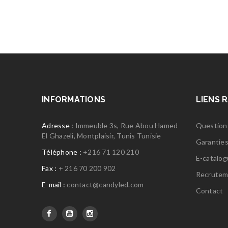
INFORMATIONS
LIENS 
Adresse :
Immeuble 3s, Rue Abou Hamed
Question
El Ghazeli, Montplaisir, Tunis Tunisie
Garantie
Téléphone :
+216 71 120 210
E-catalo
Fax :
+ 216 70 200 902
Recrutem
E-mail :
contact@candyled.com
Contact