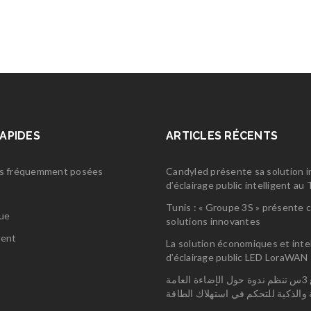
RAPIDES
ARTICLES RÉCENTS
s fréquemment posées
Candyled présente sa solution 
d’éclairage public intelligent a
s
Tunis : « Groupe 3S » présente 
gue
solutions innovantes
ent
La solution économiques et inte
d’éclairage public LED LoraWAN
مجمع 3س تنظم ندوة حول الإضاءة العامة
ة والذكية للتحكم في استهلاك الطاقة