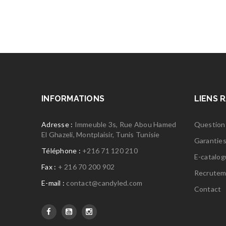
INFORMATIONS
LIENS 
Adresse :
Immeuble 3s, Rue Abou Hamed
Question
El Ghazeli, Montplaisir, Tunis Tunisie
Garantie
Téléphone :
+216 71 120 210
E-catalo
Fax :
+ 216 70 200 902
Recrutem
E-mail :
contact@candyled.com
Contact