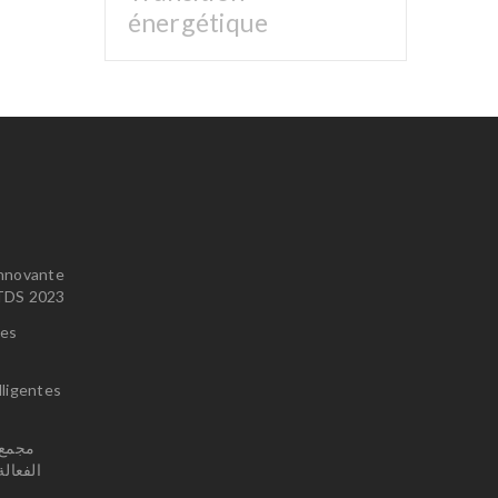
énergétique
innovante
u TDS 2023
ces
lligentes
الفعال