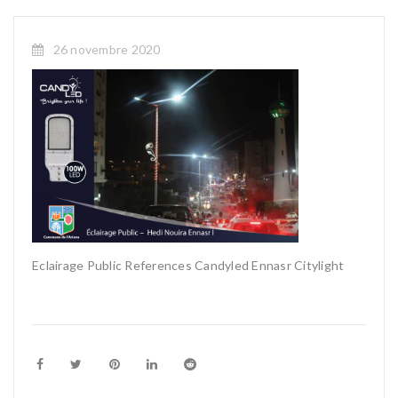
26 novembre 2020
Eclairage Public References Candyled Ennasr Citylight