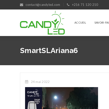
contact@candyled.com
+216 71 120 210
ACCUEIL
SAVOIR-FA
SmartSLAriana6
24 mai 2022