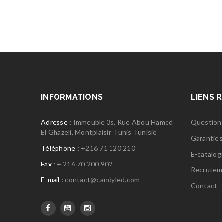
INFORMATIONS
LIENS 
Adresse :
Immeuble 3s, Rue Abou Hamed
Question
El Ghazeli, Montplaisir, Tunis Tunisie
Garantie
Téléphone :
+216 71 120 210
E-catalo
Fax :
+ 216 70 200 902
Recrutem
E-mail :
contact@candyled.com
Contact