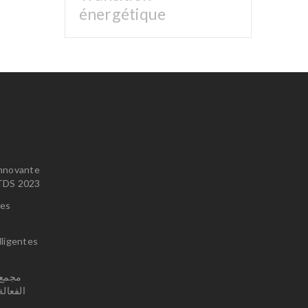
énergétique
innovante
u TDS 2023
ces
lligentes
الفعال