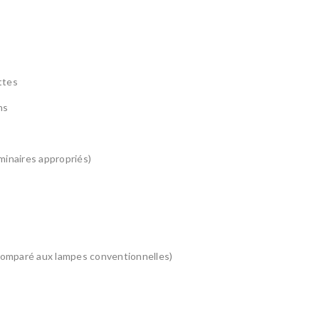
ettes
ns
minaires appropriés)
comparé aux lampes conventionnelles)