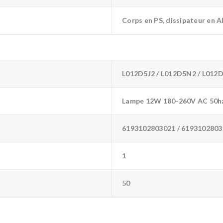
Corps en PS, dissipateur en 
L012D5J2 / L012D5N2 / L012
Lampe 12W 180-260V AC 50h
6193102803021 / 6193102803
1
50