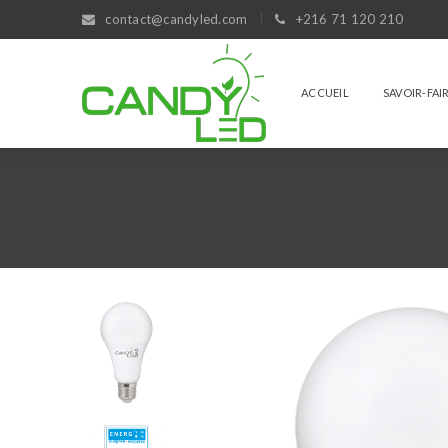
contact@candyled.com
+216 71 120 210
ACCUEIL
SAVOIR-FAI