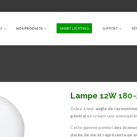
RE
NOS PRODUITS
SMART LIGHTING
SUPPORT
RÉ
Lampe 12W 180-
Grâce à leur
angle de rayonneme
général
en créant une atmosphère
Cette gamme permet
des économ
durée de vie et représente un ex