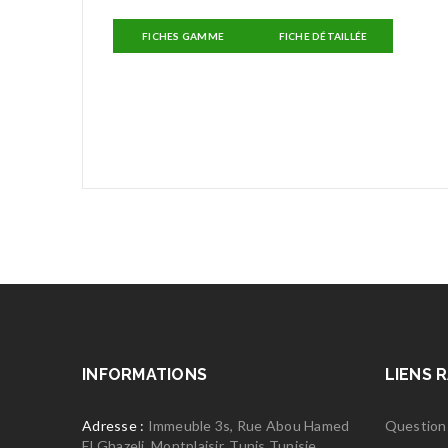
FICHES GAMME
FICHE DÉTAILLÉE
INFORMATIONS
LIENS 
Adresse :
Immeuble 3s, Rue Abou Hamed
Question
El Ghazeli, Montplaisir, Tunis Tunisie