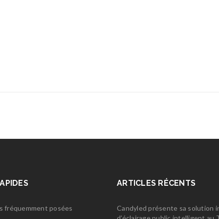
RAPIDES
ARTICLES RÉCENTS
s fréquemment posées
Candyled présente sa solution 
d’éclairage public intelligent a