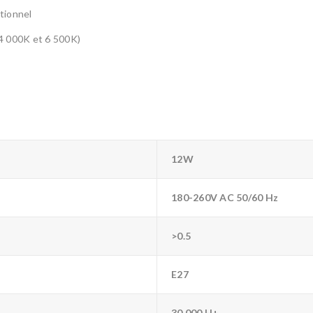
tionnel
 4 000K et 6 500K)
12W
180-260V AC 50/60 Hz
>0.5
E27
30 000 H+