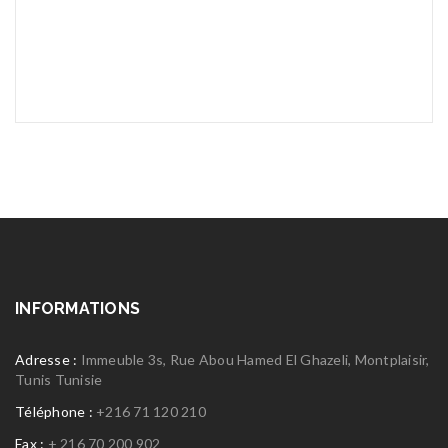
INFORMATIONS
Adresse :
Immeuble 3s, Rue Abou Hamed El Ghazeli, Montplaisir,
Tunis Tunisie
Téléphone :
+216 71 120 210
Fax :
+ 216 70 200 902