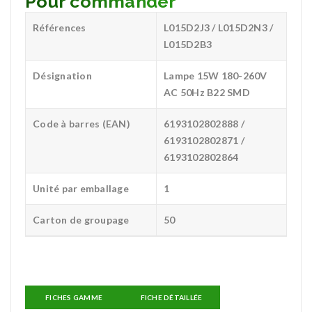
Pour commander
Références
L015D2J3 / L015D2N3 /
L015D2B3
Désignation
Lampe 15W 180-260V
AC 50Hz B22 SMD
Code à barres (EAN)
6193102802888 /
6193102802871 /
6193102802864
Unité par emballage
1
Carton de groupage
50
FICHES GAMME
FICHE DÉTAILLÉE