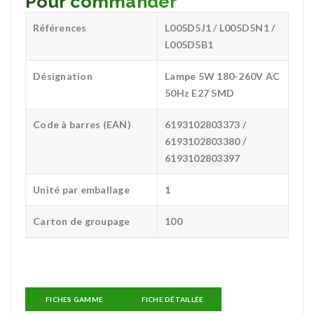
Pour commander
Références
L005D5J1 / L005D5N1 /
L005D5B1
Désignation
Lampe 5W 180-260V AC
50Hz E27 SMD
Code à barres (EAN)
6193102803373 /
6193102803380 /
6193102803397
Unité par emballage
1
Carton de groupage
100
FICHES GAMME
FICHE DÉTAILLÉE