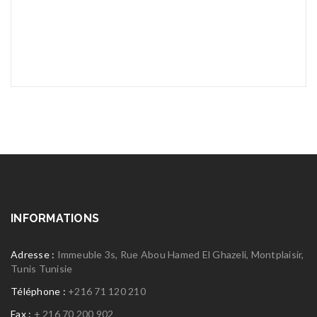
INFORMATIONS
Adresse :
Immeuble 3s, Rue Abou Hamed El Ghazeli, Montplaisir,
Tunis Tunisie
Téléphone :
+216 71 120 210
Fax :
+ 216 70 200 902