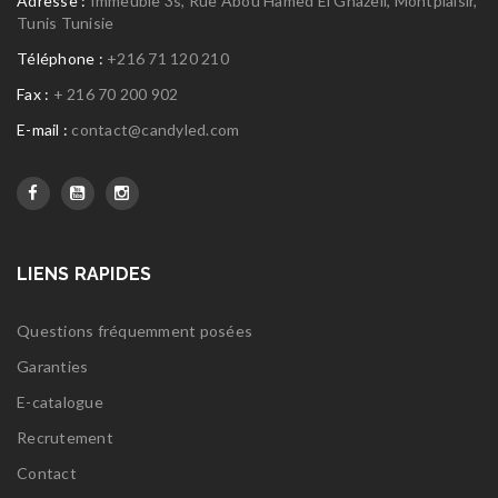
Adresse :
Immeuble 3s, Rue Abou Hamed El Ghazeli, Montplaisir,
Tunis Tunisie
Téléphone :
+216 71 120 210
Fax :
+ 216 70 200 902
E-mail :
contact@candyled.com
LIENS RAPIDES
Questions fréquemment posées
Garanties
E-catalogue
Recrutement
Contact