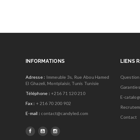
INFORMATIONS
LIENS 
Adresse :
Immeuble 3s, Rue Abou Hamed
Question
El Ghazeli, Montplaisir, Tunis Tunisie
Garantie
Téléphone :
+216 71 120 210
E-catalo
Fax :
+ 216 70 200 902
Recrutem
E-mail :
contact@candyled.com
Contact