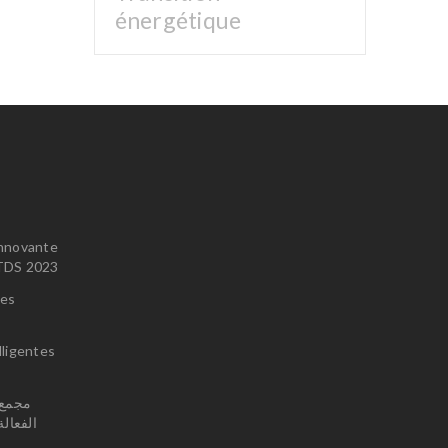
énergétique
innovante
u TDS 2023
ces
lligentes
الفعال