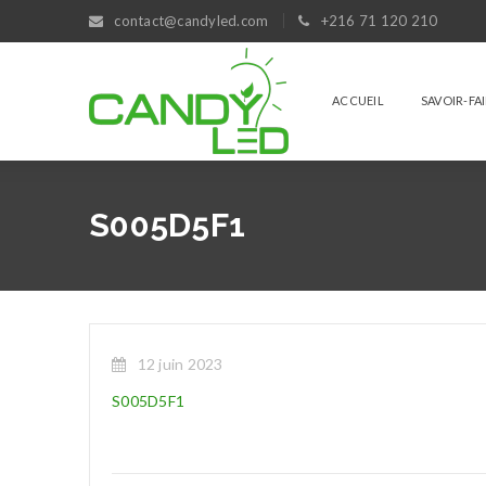
contact@candyled.com
+216 71 120 210
ACCUEIL
SAVOIR-FA
S005D5F1
12 juin 2023
S005D5F1