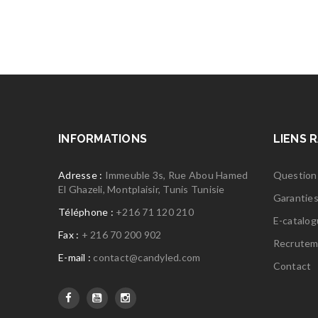
INFORMATIONS
LIENS 
Adresse :
Immeuble 3s, Rue Abou Hamed
Question
El Ghazeli, Montplaisir, Tunis Tunisie
Garantie
Téléphone :
+216 71 120 210
E-catalo
Fax :
+ 216 70 200 902
Recrutem
E-mail :
contact@candyled.com
Contact