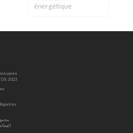
énergétique
innovante
u TDS 2023
ces
lligentes
الفعال