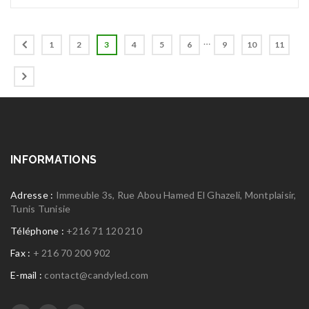
…
1
2
3
4
5
6
9
10
11
INFORMATIONS
Adresse :
Immeuble 3s, Rue Abou Hamed El Ghazeli, Montplaisir,
Tunis Tunisie
Téléphone :
+216 71 120 210
Fax :
+ 216 70 200 902
E-mail :
contact@candyled.com