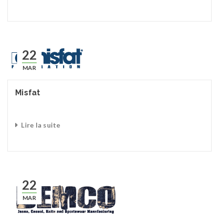
22
MAR
Misfat
Lire la suite
22
MAR