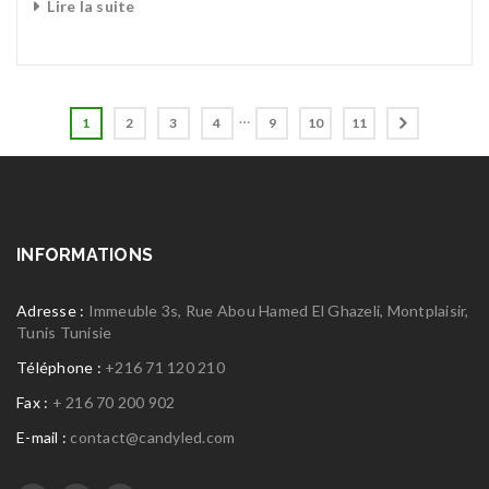
Lire la suite
…
1
2
3
4
9
10
11
INFORMATIONS
Adresse :
Immeuble 3s, Rue Abou Hamed El Ghazeli, Montplaisir,
Tunis Tunisie
Téléphone :
+216 71 120 210
Fax :
+ 216 70 200 902
E-mail :
contact@candyled.com