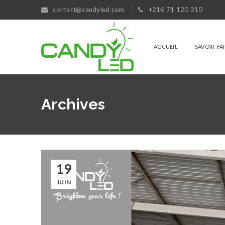
contact@candyled.com
+216 71 120 210
ACCUEIL
SAVOIR-FA
Archives
19
JUIN