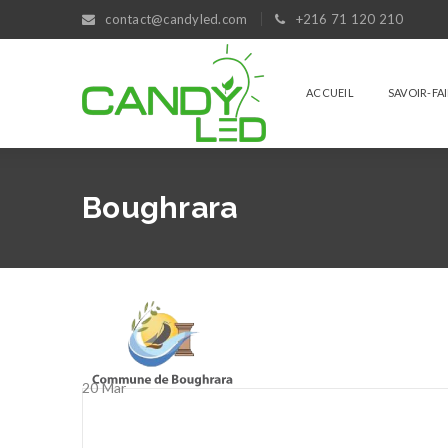
contact@candyled.com
+216 71 120 210
ACCUEIL
SAVOIR-FA
Boughrara
20
Mar