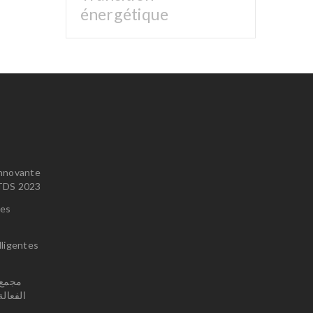
énergétique
innovante
u TDS 2023
ces
lligentes
الفعال