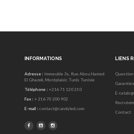
INFORMATIONS
LIENS 
Adresse :
Immeuble 3s, Rue Abou Hamed
Question
El Ghazeli, Montplaisir, Tunis Tunisie
Garantie
Téléphone :
+216 71 120 210
E-catalo
Fax :
+ 216 70 200 902
Recrutem
E-mail :
contact@candyled.com
Contact