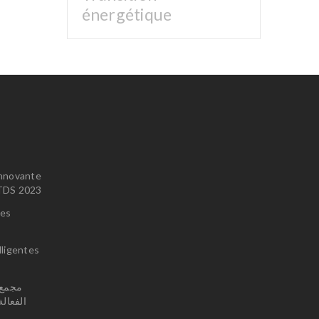
énergétique
innovante
u TDS 2023
ces
lligentes
الفعال