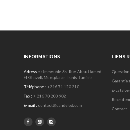
INFORMATIONS
LIENS 
Adresse :
Immeuble 3s, Rue Abou Hamed
Question
El Ghazeli, Montplaisir, Tunis Tunisie
Garantie
Téléphone :
+216 71 120 210
E-catalo
Fax :
+ 216 70 200 902
Recrutem
E-mail :
contact@candyled.com
Contact