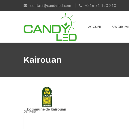
contact@candyled.com
+216 71 120 210
ACCUEIL
SAVOIR-FA
Kairouan
20
Mar