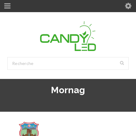
Mornag