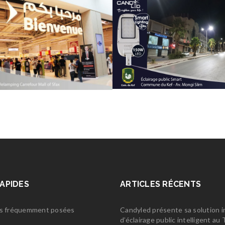
RAPIDES
ARTICLES RÉCENTS
s fréquemment posées
Candyled présente sa solution 
d’éclairage public intelligent a