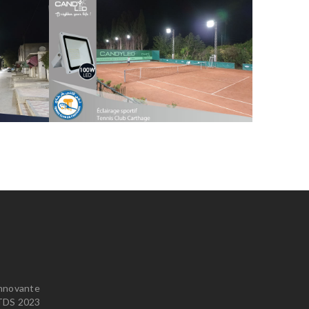
innovante
u TDS 2023