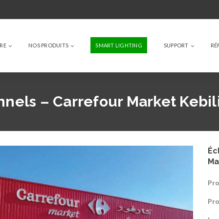
IRE
NOS PRODUITS
SMART LIGHTING
SUPPORT
RÉ
nnels – Carrefour Market Kebil
Éc
Ma
Pro
Pro