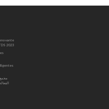
innovante
u TDS 2023
ces
lligentes
الفعال