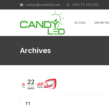
contact@candyled.com
+216 71 120 210
ACCUEIL
SAVOIR-FA
Archives
22
MAR
TT