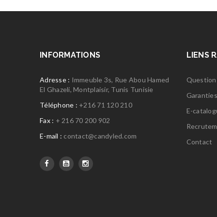
INFORMATIONS
LIENS 
Adresse :
Immeuble 3s, Rue Abou Hamed
Question
El Ghazeli, Montplaisir, Tunis Tunisie
Garantie
Téléphone :
+216 71 120 210
E-catalo
Fax :
+ 216 70 200 902
Recrutem
E-mail :
contact@candyled.com
Contact