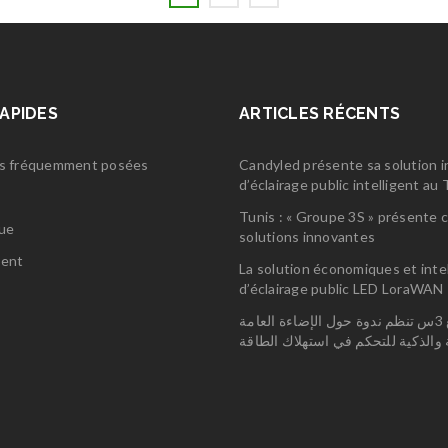
RAPIDES
ARTICLES RÉCENTS
s fréquemment posées
Candyled présente sa solution 
d’éclairage public intelligent a
s
Tunis : « Groupe 3S » présente 
gue
solutions innovantes
ent
La solution économiques et inte
d’éclairage public LED LoraWAN
مجمع 3س تنظم ندوة حول الإضاءة العامة
ة والذكية للتحكم في استهلاك الطاقة