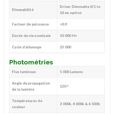
Driver Dimmable 0/1 to
Dimmabilité
10 en option
Facteur de puissance
>0.9
Durée de vie nominale
50 000 H+
Cycle d’allumage
25 000
Photométries
Flux lumineux
5 000 Lumens
Angle de propagation
120 °
de la lumière
Températures de
3 000k, 4 000k & 6 500k
couleur